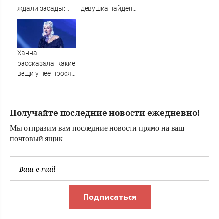
TVCenter.ru
ждали засады:
девушка найдена
российский С-400
мертвой
вышел на охоту
(Military Watch
Magazine, США)
Ханна
рассказала, какие
вещи у нее просят
выкупить
регулярно
Получайте последние новости ежедневно!
Мы отправим вам последние новости прямо на ваш
почтовый ящик
Подписаться