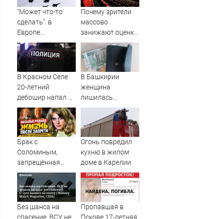
"Может что-то
Почему зрители
сделать": в
массово
Европе
занижают оценки
высказались о
новому "Колобку"
нападении
России
В Красном Селе
В Башкирии
20-летний
женщина
дебошир напал на
лишилась
сотрудников
квартиры и
скорой
сбережений из-за
криптомошенников
Брак с
Огонь повредил
Соломиным,
кухню в жилом
запрещённая
доме в Карелии
«Осень» и зять
Чубайс: как
сейчас живёт
актриса Наталья
Без шанса на
Пропавшая в
Рудная ✿✔️
спасение. ВСУ не
Пскове 17-летняя