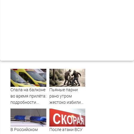
Спала на балконе
Пьяные парни
во время прилёта:
рано утром
подробности
жестоко избили
трагической
случайного
гибели малышки
прохожего
в Нижнекамске
10/08/2026 –
В Российском
После атаки ВСУ
Новости