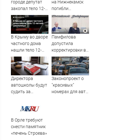
городе депутат
на Нижнекамск
закопал тело 12-
погибли
летней девочки во
граждане
дворе своего
Таджикистана и
дома
Узбекистана -
Новости на
В Крыму во дворе
Памфилова
Вести.ru
частного дома
допустила
нашли тело 12-
корректировки в
летней
бюллетене на
школьницы
выборах в
Госдуму
Директора
Законопроект о
автошколы будут
"красивых"
судить за
номерах для авто
мошенничество
доработан и
внесен в Госдуму -
Новости на
Вести.ru
В Орле требуют
снести памятник
«печень Строева»