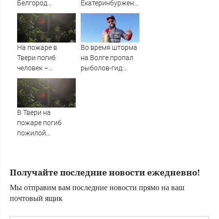
Белгород
Екатеринбурженку
выросло до пяти
нашли мертвой у
подъезда ее дома
На пожаре в
Во время шторма
Твери погиб
на Волге пропал
человек –
рыболов-гид:
Новости Твери и
нужна помощь в
городов Тверской
поисках
области сегодня -
Afanasy.biz –
В Твери на
Тверские новости.
пожаре погиб
Новости Твери.
пожилой
Тверь новости.
мужчина
Новости. Новости
сегод
Получайте последние новости ежедневно!
Мы отправим вам последние новости прямо на ваш
почтовый ящик