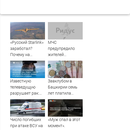
«Русский Starlink»
МЧС
заработал?
предупредило
Почему на
жителей
Украине кратно
Подмосковья об
увеличилась
угрозе атаки
точность
дронов
попаданий по
Известную
Завклубом в
объектам ВСУ
телеведущую
Башкирии семь
разрушает рак:
лет платила
Мария Гладких
зарплату мужу-
раскрыла
прогульщику
печальную
правду и
Число погибших
«Муж спал в этот
попросила о
при атаке ВСУ на
момент».
помощи