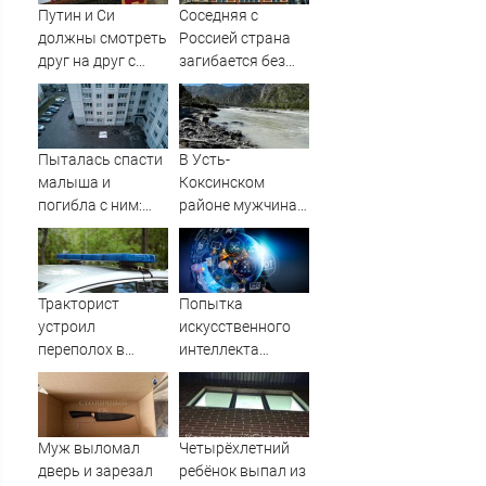
Путин и Си
Соседняя с
должны смотреть
Россией страна
друг на друг с
загибается без
подозрением:
наших туристов
Зеленский
поставил задачу
своим
Пыталась спасти
В Усть-
дипломатам
малыша и
Коксинском
погибла с ним:
районе мужчина
женщина
выпал из лодки в
разбилась
Катунь и пропал
насмерть на
глазах у детей
Тракторист
Попытка
06/08/2026 –
устроил
искусственного
Новости
переполох в
интеллекта
родном поселке с
обмануть
погоней и
человека с
стрельбой
помощью
вредоносного
Муж выломал
Четырёхлетний
кода
дверь и зарезал
ребёнок выпал из