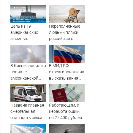
Цепь из 19
Переполненные
американских
людьми пляжи
атомных
российского
подлодок
курортного
«окружает»
города сняли на
Россию и Китай:
видео
это инструмент
В Киеве заявили о
В МИД РФ
первого
провале
отреагировали на
массированного
американской
высказывания
удара
операции «Убей
властей Японии
лучника» против
про атаку на
России
Хиросиму
Названа главная
Работающим, и
смертельная
неработающим:
опасность секса
по 27 400 рублей
вручат
пенсионерам в