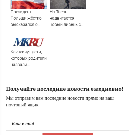
сентябре -
PrimaMedia.ru
Президент
На Тверь
Польши жёстко
надвигается
высказался о
новый ливень с
бандеровцах и их
грозой и градом
идеологии
Как живут дети,
которых родители
назвали
диковинными
именами?
Получайте последние новости ежедневно!
Мы отправим вам последние новости прямо на ваш
почтовый ящик