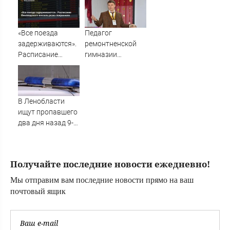
татарскую
деревню, где
прошло ее
«Все поезда
Педагог
детство
задерживаются».
ремонтненской
07/08/2026 –
Расписание
гимназии
Новости
Финляндского
удостоен
вокзала резко
президентской
покраснело
премии - Рассвет
В Ленобласти
ищут пропавшего
два дня назад 9-
летнего мальчика
Получайте последние новости ежедневно!
Мы отправим вам последние новости прямо на ваш
почтовый ящик