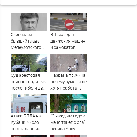
Скончался
В Твери для
бывший глава
движения машин
Мелеузовского
и самокатов
района Башкирии
закрывают 3
Малик Вахитов
улицы
Суд арестовал
Названа причина,
пьяного водителя
почему зумеры не
после гибели двух
хотят работать
пассажиров в
Башкирии
Атака БПЛА на
"С каждым годом
Кубани: число
меня тянет сюда":
пострадавших
певица Алсу
достигло шести
приехала в