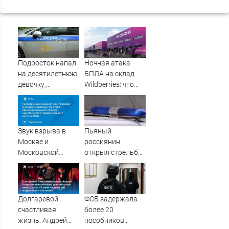
Подросток напал
Ночная атака
на десятилетнюю
БПЛА на склад
девочку,
Wildberries: что
ворвавшись в
известно об
квартиру
очередном ударе
по логистическим
центрам
Звук взрыва в
Пьяный
07/08/2026 –
Москве и
россиянин
Новости
Московской
открыл стрельбу
области 7 августа
по скорой
2026 года:
помощи и
Причины,
полицейским
источник, откуда
Долгаревой
ФСБ задержала
был громкий
счастливая
более 20
хлопок
жизнь. Андрей
пособников