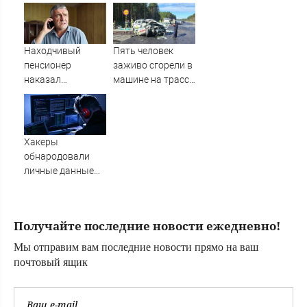
Бледный
украинских кол-
пронзительно
центров за
зачитал стихи
кибермошенничество
вместо рэпа: «У
Находчивый
Пять человек
меня на душе сто
пенсионер
заживо сгорели в
и один шов — это
наказал
машине на трассе
туше»
мошенников
(ФОТО)
изощренным
способом
Хакеры
обнародовали
личные данные
более 100 тысяч
британских
силовиков -
Получайте последние новости ежедневно!
Новости на
Вести.ru
Мы отправим вам последние новости прямо на ваш
почтовый ящик