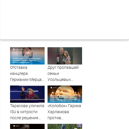
Отставка
Друг пропавшей
канцлера
семьи
Германии Мерца:
Усольцевых
последние
получил
новости на 7
аудиосообщение
августа 2026 и
от них
прогнозы
Тарасова уличила
«Колобок» Гарика
ISU в хитрости
Харламова
после решения
против
Союза снять
«Человека-паука»: