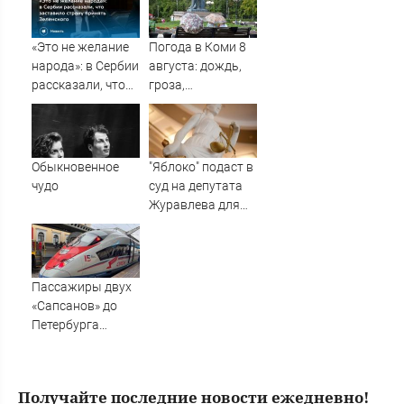
санкции с 13
В сети разгорелся
россиян
грандиозный
скандал — а
«Это не желание
Погода в Коми 8
картина уже
народа»: в Сербии
августа: дождь,
собрала почти
рассказали, что
гроза,
100 млн рублей
заставило страну
порывистый
принять
ветер
Зеленского
Обыкновенное
"Яблоко" подаст в
чудо
суд на депутата
Журавлева для
защиты деловой
репутации -
Новости на
Вести.ru
Пассажиры двух
«Сапсанов» до
Петербурга
пробудут в пути
на 30 минут
дольше
Получайте последние новости ежедневно!