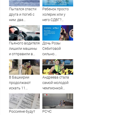
Пытался спасти
Ребенок просто
друга и погиб с
холерик или у
ним: два
него СДВГ?
подростка
Простые тесты,
утонули в реке
которые помогут
08/08/2026 –
разобраться
Новости
Пьяного водителя
Дочь Розы
лишили машины
Сябитовой
и отправили в
сильно
тюрь
располнела после
родов
В Башкирии
Андреева стала
продолжают
самой молодой
искать 11
чемпионкой
пропавших без
"Ролан Гаррос" с
вести
1992 года
Россияне будут
РСЧС