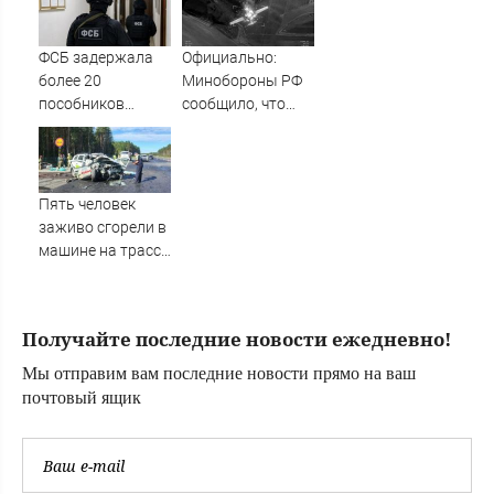
помощи и
британских
полицейским
силовиков -
Новости на
ФСБ задержала
Официально:
Вести.ru
более 20
Минобороны РФ
пособников
сообщило, что
украинских кол-
над Татарстаном
центров за
ночью сбили
кибермошенничество
БПЛА 07/08/2026
– Новости
Пять человек
заживо сгорели в
машине на трассе
(ФОТО)
Получайте последние новости ежедневно!
Мы отправим вам последние новости прямо на ваш
почтовый ящик