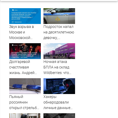
Звук взрыва в
Подросток напал
Москве и
на десятилетнюю
Московской
девочку,
области 7 августа
ворвавшись в
2026 года:
квартиру
Причины,
источник, откуда
Долгаревой
Ночная атака
был громкий
счастливая
БПЛА на склад
хлопок
жизнь. Андрей
Wildberries: что
Бледный
известно об
пронзительно
очередном ударе
зачитал стихи
по логистическим
вместо рэпа: «У
центрам
Пьяный
Хакеры
меня на душе сто
07/08/2026 –
россиянин
обнародовали
и один шов — это
Новости
открыл стрельбу
личные данные
туше»
по скорой
более 100 тысяч