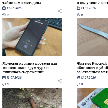
тайниками метадона
и получение взя
13.07.2026
13.07.2026
0
0
Молодая курянка провела для
Жителя Курской 
мошенников «рум-тур» и
обвиняют в убий
лишилась сбережений
собственной мат
13.07.2026
13.07.2026
0
0