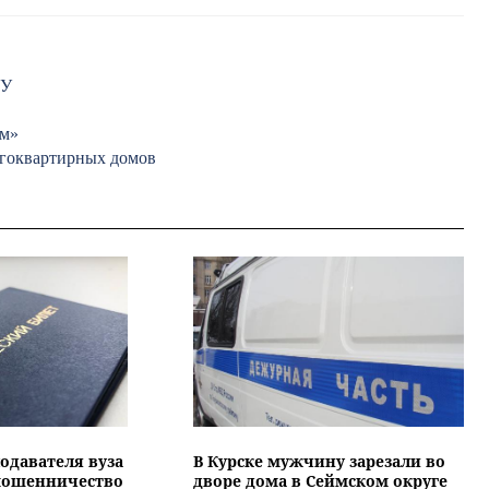
СУ
ум»
огоквартирных домов
подавателя вуза
В Курске мужчину зарезали во
 мошенничество
дворе дома в Сеймском округе