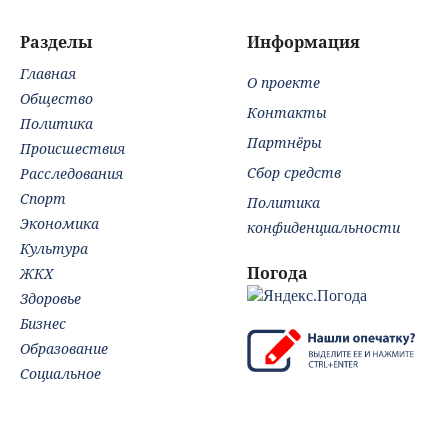
был громкий
меня на душе сто
логика ужасает
07/
хлопок
и один шов — это
Но
Разделы
Информация
туше»
Главная
О проекте
Общество
Контакты
Политика
Партнёры
Происшествия
Сбор средств
Расследования
Спорт
Политика
Экономика
конфиденциальности
Культура
Погода
ЖКХ
Здоровье
Бизнес
Образование
Социальное