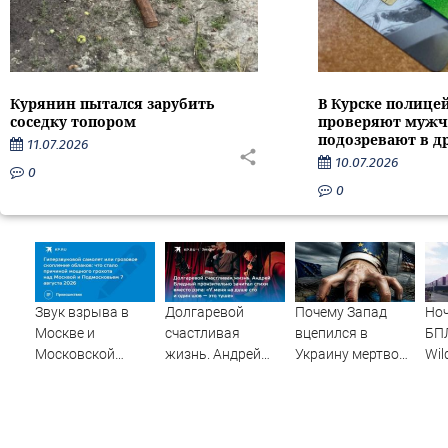
Курянин пытался зарубить
В Курске полице
соседку топором
проверяют мужч
подозревают в д
11.07.2026
10.07.2026
0
0
Звук взрыва в
Долгаревой
Почему Запад
Ноч
Москве и
счастливая
вцепился в
БПЛ
Московской
жизнь. Андрей
Украину мертвой
Wil
области 7 августа
Бледный
хваткой?
изв
2026 года:
пронзительно
Скандальное
оче
Причины,
зачитал стихи
признание
по 
источник, откуда
вместо рэпа: «У
политолога. Его
це