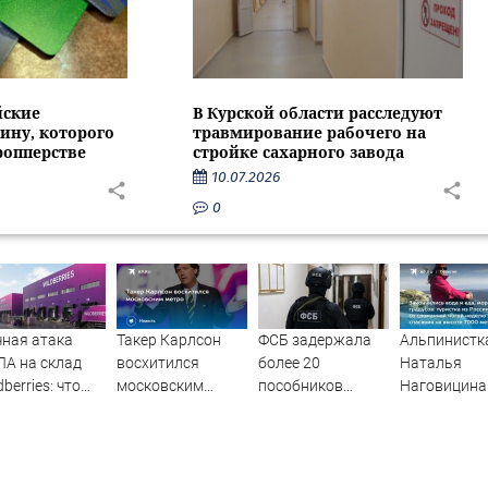
йские
В Курской области расследуют
ину, которого
травмирование рабочего на
ропперстве
стройке сахарного завода
10.07.2026
0
ная атака
Такер Карлсон
ФСБ задержала
Альпинистк
А на склад
восхитился
более 20
Наталья
dberries: что
московским
пособников
Наговицина
естно об
метро
украинских кол-
застряла на
редном ударе
центров за
Победы в
логистическим
кибермошенничество
Киргизии: ч
нтрам
известно о