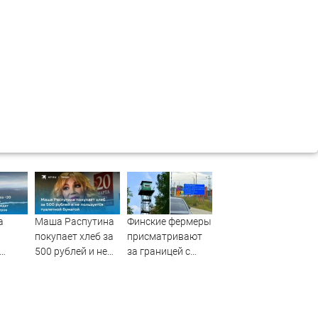
а
Маша Распутина
Финские фермеры
покупает хлеб за
присматривают
500 рублей и не
за границей с
 Пике
пользуется
Россией
туалетной
то
бумагой