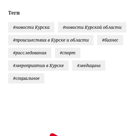
08/2026 –
трагедии,
вости
спасение, м
Теги
ли выжить, 
происходит
#новости Курска
#новости Курской области
прямо сейч
#происшествия в Курске и области
#бизнес
#расследования
#спорт
#мероприятия в Курске
#медицина
#социальное