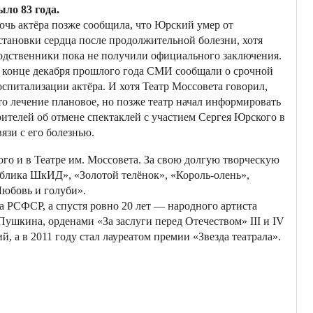
ыло 83 года.
очь актёра позже сообщила, что Юрский умер от
становки сердца после продолжительной болезни, хотя
одственники пока не получили официального заключения.
 конце декабря прошлого года СМИ сообщали о срочной
оспитализации актёра. И хотя Театр Моссовета говорил,
то лечение плановое, но позже театр начал информировать
рителей об отмене спектаклей с участием Сергея Юрского в
вязи с его болезнью.
го и в Театре им. Моссовета. За свою долгую творческую
публика ШкИД», «Золотой телёнок», «Король-олень»,
Любовь и голуби».
а РСФСР, а спустя ровно 20 лет — народного артиста
ушкина, орденами «За заслуги перед Отечеством» III и IV
, а в 2011 году стал лауреатом премии «Звезда театрала».