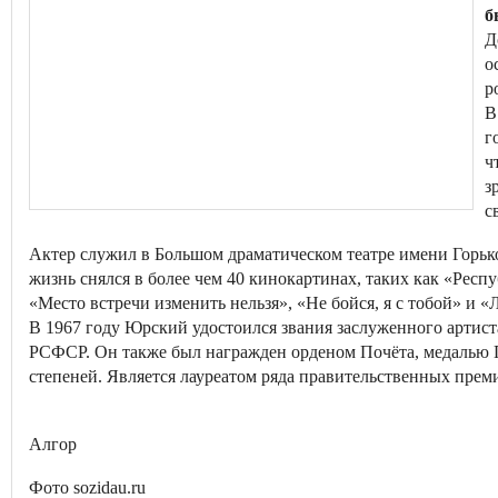
б
Д
о
р
В
г
ч
з
с
Актер служил в Большом драматическом театре имени Горько
жизнь снялся в более чем 40 кинокартинах, таких как «Рес
«Место встречи изменить нельзя», «Не бойся, я с тобой» и «
В 1967 году Юрский удостоился звания заслуженного артист
РСФСР. Он также был награжден орденом Почёта, медалью П
степеней. Является лауреатом ряда правительственных премий
Алгор
Фото sozidau.ru