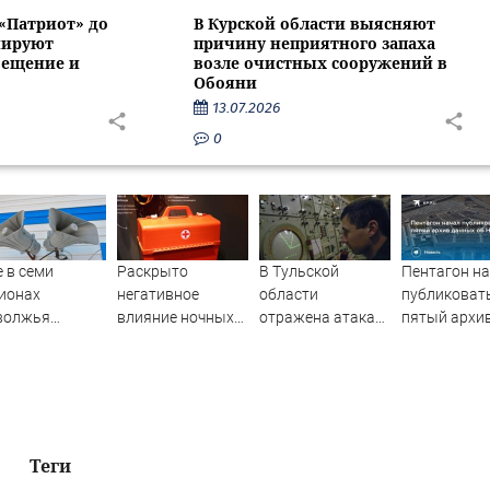
 «Патриот» до
В Курской области выясняют
нируют
причину неприятного запаха
вещение и
возле очистных сооружений в
Обояни
13.07.2026
0
 в семи
Раскрыто
В Тульской
Пентагон н
ионах
негативное
области
публиковат
волжья
влияние ночных
отражена атака
пятый архи
ъявлена
смен на организм
БПЛА ВСУ
данных об 
етная
человека
сность -
ости на
ти.ru
Теги