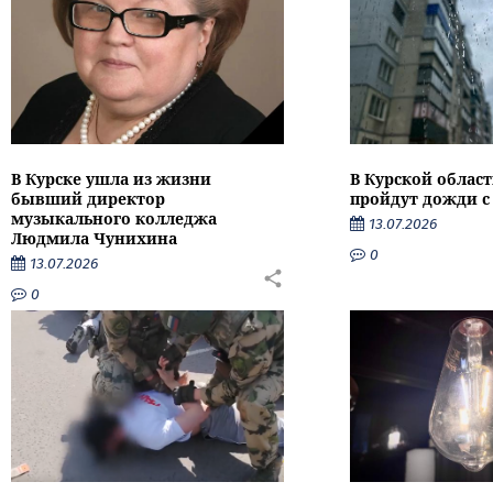
В Курске ушла из жизни
В Курской облас
бывший директор
пройдут дожди с
музыкального колледжа
13.07.2026
Людмила Чунихина
0
13.07.2026
0