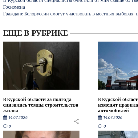
В Курской области специалисты очистили от мин свыше 65 ты
Госизмена
Граждане Белоруссии смогут участвовать в местных выборах, н
ЕЩЕ В РУБРИКЕ
В Курской области за полгода
В Курской област
снизились темпы строительства
изменят правила
жилья
автомобилей
14.07.2026
14.07.2026
0
0