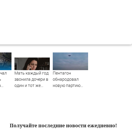
ачал
Мать каждый год
Пентагон
ь
звонила дочери в
обнародовал
в
один и тот же
новую партию
НЛО
день и молчала —
материалов об
причина
НЛО - Новости на
раскрылась
Вести.ru
слишком поздно:
история одной
семьи
Получайте последние новости ежедневно!