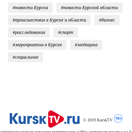
#новости Курска
#новости Курской области
#происшествия в Курске и области
#бизнес
#расследования
#спорт
#мероприятия в Курске
#медицина
#социальное
© 2019 KurskTV
стичном использовании материалов сайта активная ссылка на kur