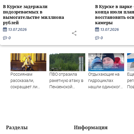
В Курске задержали
В Курске в парке
подозреваемых в
конца июля пла
вымогательстве миллиона
восстановить ос
рублей
камеры
13.07.2026
13.07.2026
0
0
Россиянам
ПВО отразила
Отдыхающие на
Еще
рассказали,
ракетную атаку в
гидроциклах
рег
сокращает ли
Пензенской
нашли одинокого
По
жизнь ночная
области
испуганного
об
работа
мальчика на
рак
лодке: он
опа
рассказал, что его
Нов
папа нырнул и
Вес
пропал
Разделы
Информация