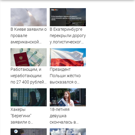
В Киеве заявили о
В Екатеринбурге
провале
перекрыли дорогу
американской
у логистического
операции «Убей
центра, в который
лучника» против
влетели БПЛА
России
Работающим, и
Президент
неработающим:
Польши жёстко
по 27 400 рублей
высказался о
вручат
бандеровцах и их
пенсионерам в
идеологии
сентябре -
PrimaMedia.ru
Хакеры
18-летняя
"Берегини"
девушка
заявили о
скончалась в
прямом участии
больнице Уфы
НАТО в ударах по
при