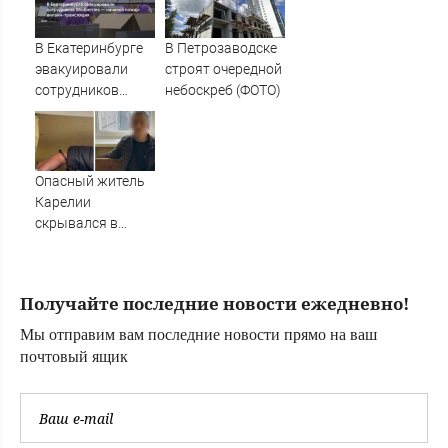
РФ - Новости на
невыясненных
Вести.ru
обстоятельствах
В Екатеринбурге
В Петрозаводске
эвакуировали
строят очередной
сотрудников
небоскреб (ФОТО)
Wildberries —
начался пожар:
онлайн-
трансляция
Опасный житель
Карелии
скрывался в
больнице
соседнего
региона (ВИДЕО)
Получайте последние новости ежедневно!
Мы отправим вам последние новости прямо на ваш
почтовый ящик