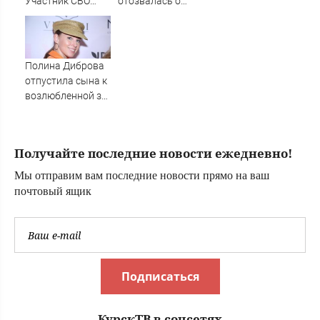
Участник СВО
отозвалась о
рассказал, что
девушке сына
спасло его в
схватке с
медведем
Полина Диброва
отпустила сына к
возлюбленной за
границу
Получайте последние новости ежедневно!
Мы отправим вам последние новости прямо на ваш
почтовый ящик
Подписаться
КурскТВ в соцсетях