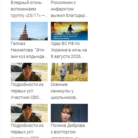
Бледный огонь:
Россиянин с
вспоминаем
инфарктом
группу «25/17» —
выжил благодаря
великую и (часто)
приложению в
ужасную
Шанхае
Гөлназ
Удар ВС РФ по
Нәүмәтова: “Әти-
Украине в ночь на
әни күз алдында
8 августа 2026
батып үлә яздым”
года: список
пораженных
целей в Киеве,
удар по Fire Point
Подробности из
Осенние
с ракетами
первых уст:
каникулы у
"Фламинго"
Участник СВО
школьников
рассказал, что
будут длиннее
спасло его в
зимних
схватке с
медведем
Подробности из
Полина Диброва
первых уст:
с восторгом