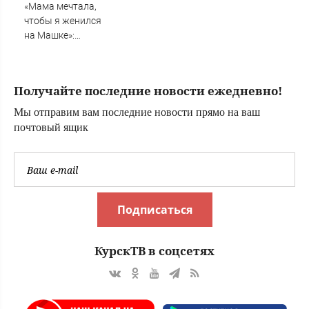
«Мама мечтала,
чтобы я женился
на Машке»:
почему Максим
Аверин к 50 годам
остался без
Получайте последние новости ежедневно!
официального
брака и детей ✿✔️
Мы отправим вам последние новости прямо на ваш
TVCenter.ru
почтовый ящик
Подписаться
КурскТВ в соцсетях