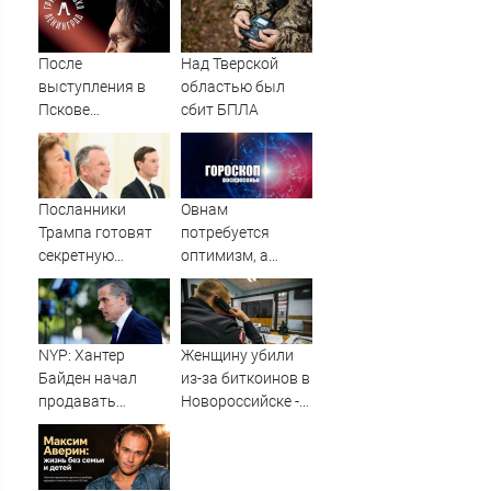
армии
После
Над Тверской
выступления в
областью был
Пскове
сбит БПЛА
группировка
«Ленинград»
отменила
концерты в
Посланники
Овнам
Якутске и
Трампа готовят
потребуется
Саранске
секретную
оптимизм, а
миссию в Москву
Водолеям –
и Киев
настойчивость:
гороскоп на
воскресенье, 9
NYP: Хантер
Женщину убили
августа
Байден начал
из-за биткоинов в
продавать
Новороссийске -
собственные
Новости на
картины из-за
Вести.ru
долгов