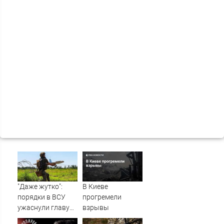
"Даже жутко":
В Киеве
порядки в ВСУ
прогремели
ужаснули главу
взрывы
британской