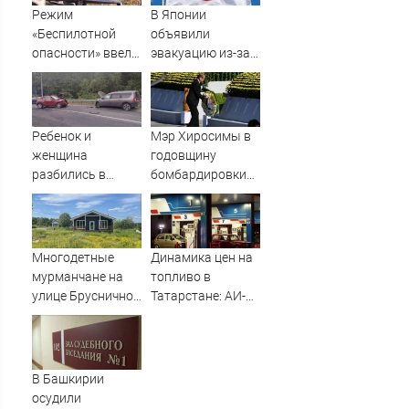
Режим
В Японии
«Беспилотной
объявили
опасности» ввели
эвакуацию из-за
в Башкирии 6
приближения
августа
мощного тайфуна
Ребенок и
Мэр Хиросимы в
женщина
годовщину
разбились в
бомбардировки
аварии в
ни разу не
Приладожье
упомянул США в
речи
Многодетные
Динамика цен на
мурманчане на
топливо в
улице Брусничной
Татарстане: АИ-92
ждут
и АИ-95 за неделю
электричества 11
подешевели на 2
лет
процента
06/08/2026 –
В Башкирии
Новости
осудили