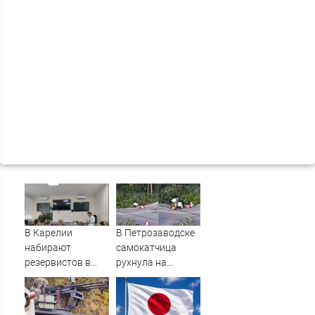
В Карелии
В Петрозаводске
набирают
самокатчица
резервистов в
рухнула на
огневые группы
тротуар (ВИДЕО)
(ФОТО)