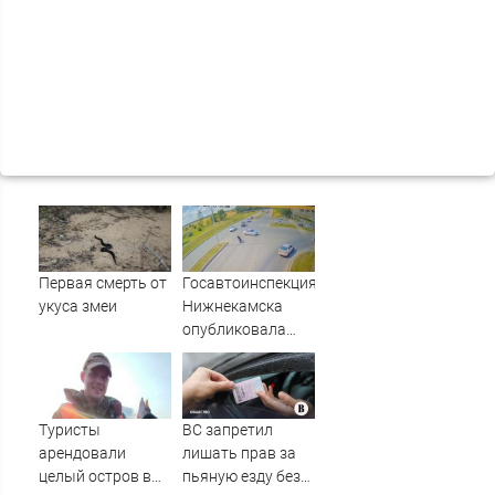
Первая смерть от
Госавтоинспекция
укуса змеи
Нижнекамска
опубликовала
видео жесткого
ДТП с участием
питбайкера
07/08/2026 –
Туристы
ВС запретил
Новости
арендовали
лишать прав за
целый остров в
пьяную езду без