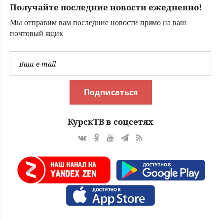
Получайте последние новости ежедневно!
городов Тверской
области сегодня -
Мы отправим вам последние новости прямо на ваш
Afanasy.biz –
почтовый ящик
Тверские новости.
Новости Твери.
Тверь ново
Подписаться
КурскТВ в соцсетях