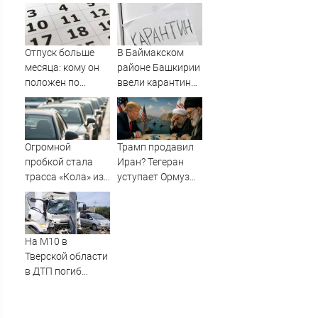
Карелии (ФОТО)
документов,
удостоверяющих
личность
Отпуск больше
В Баймакском
месяца: кому он
районе Башкирии
положен по
ввели карантин
закону в
из-за бешенства
Башкирии
Огромной
Трамп продавил
пробкой стала
Иран? Тегеран
трасса «Кола» из-
уступает Ормуз
за завалившейся
без пошлин. Это и
фуры
есть «сделка
века»?
На М10 в
Тверской области
в ДТП погиб
водитель
большегруза –
Новости Твери и