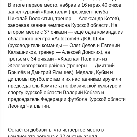
В итоге первое место, набрав в 16 играх 40 очков,
занял курский «Кристалл» (президент клуба —
Николай Волокитин, тренер — Александр Котов),
завоевав звание чемпиона Курской области. На
втором месте с 37 очками — ещё одна команда из
областного центра «Autocom46-ДЮСШ-4»
(руководители команды — Олег Делов и Евгений
Калашников, тренер — Алексей Донских), на
третьем с 34 очками - «Красная Поляна» из
Железногорского района (тренеры — Дмитрий
Брылёв и Дмитрий Ялышев). Медали, Кубки и
дипломы футболистам и их наставникам вручили
председатель Комитета по физической культуре и
спорту Курской области Валерий Кобзев и
председатель Федерации футбола Курской области
Леонид Чаплыгин.
Остаётся добавить, что четвёртое место в
чемпионате региона с 32 очками занял