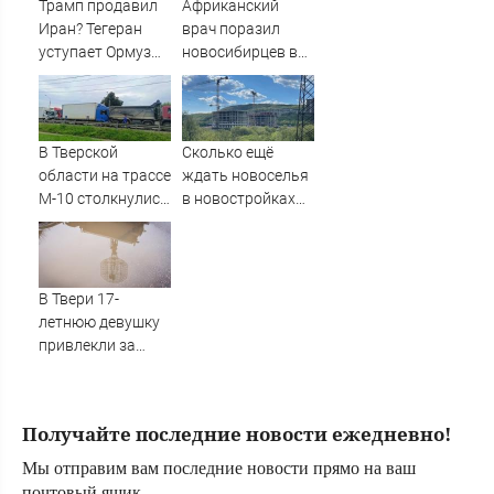
Трамп продавил
Африканский
Иран? Тегеран
врач поразил
уступает Ормуз
новосибирцев в
без пошлин. Это и
травмпункте
есть «сделка
Академгородка
века»?
В Тверской
Сколько ещё
области на трассе
ждать новоселья
М-10 столкнулись
в новостройках
три фуры
Мурманска?
В Твери 17-
летнюю девушку
привлекли за
распространение
видео с БПЛА –
Новости Твери и
Получайте последние новости ежедневно!
городов Тверской
области сегодня -
Мы отправим вам последние новости прямо на ваш
Afanasy.biz –
почтовый ящик