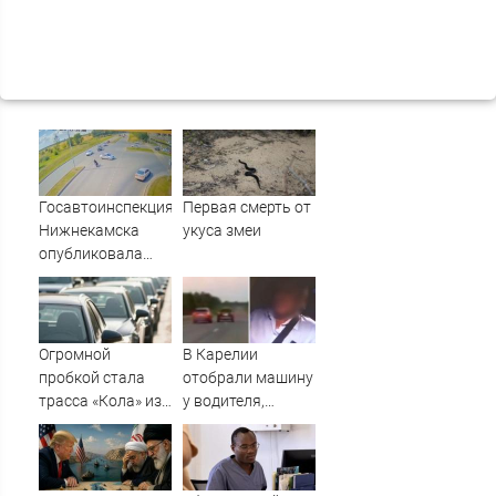
Госавтоинспекция
Первая смерть от
Нижнекамска
укуса змеи
опубликовала
видео жесткого
ДТП с участием
питбайкера
07/08/2026 –
Огромной
В Карелии
Новости
пробкой стала
отобрали машину
трасса «Кола» из-
у водителя,
за завалившейся
который петлял
фуры
на трассе
(ВИДЕО)