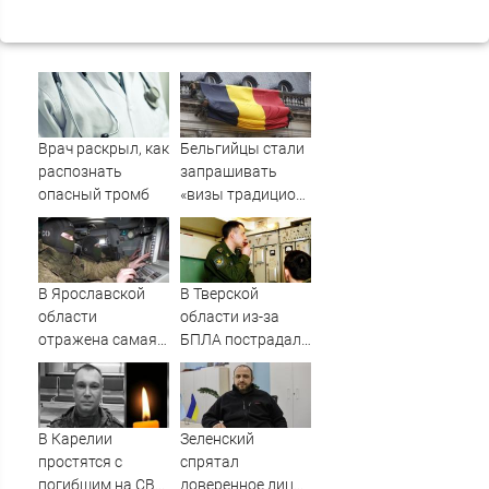
Врач раскрыл, как
Бельгийцы стали
распознать
запрашивать
опасный тромб
«визы традиционных
ценностей» в
посольстве РФ
В Ярославской
В Тверской
области
области из-за
отражена самая
БПЛА пострадал
массовая атака
склад
БПЛА - сбито 88
Вайлдберриз и
дронов - Новости
постройки в СНТ
на Вести.ru
– Новости Твери и
В Карелии
Зеленский
городов Тверской
простятся с
спрятал
области сегодня -
погибшим на СВО
доверенное лицо