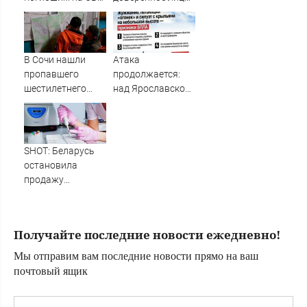
Afanasy.biz –
командиром
в украинской
Тверские новости.
взвода
внешней разведке
Новости
В Сочи нашли
Атака
пропавшего
продолжается:
шестилетнего
над Ярославской
ребенка
областью сбили
92 беспилотника
SHOT: Беларусь
остановила
продажу
российской
халвы, в которой
нашли кадмий
Получайте последние новости ежедневно!
Мы отправим вам последние новости прямо на ваш
почтовый ящик