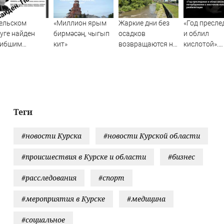
ельском
«Миллион ярым
Жаркие дни без
«Год пресле
уге найден
бирмәсәң, чыгып
осадков
и облил
гибшим
кит»
возвращаются на
кислотой».
опавший
Алтай
Рассказ
луторагодовалый
петербурже
ёнок
жестоком
нападении 
реабилитац
Теги
#новости Курска
#новости Курской области
#происшествия в Курске и области
#бизнес
#расследования
#спорт
#мероприятия в Курске
#медицина
#социальное