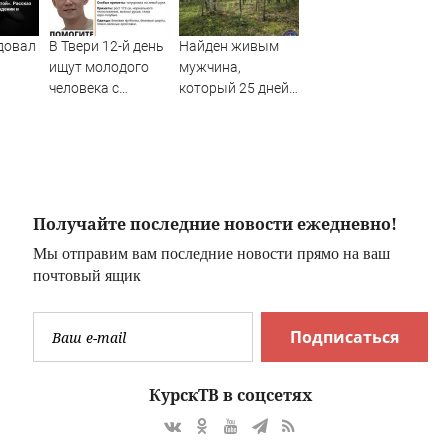
довал
В Твери 12-й день
Найден живым
ищут молодого
мужчина,
человека с
который 25 дней
татуировкой на
блуждал по тайге
нки о
руке – Новости
(ФОТО)
Твери и городов
и
Тверской области
ии
сегодня -
Afanasy.biz –
Получайте последние новости ежедневно!
Тверские новости.
Мы отправим вам последние новости прямо на ваш
Новости Твери.
почтовый ящик
Тверь н
Подписаться
КурскТВ в соцсетях