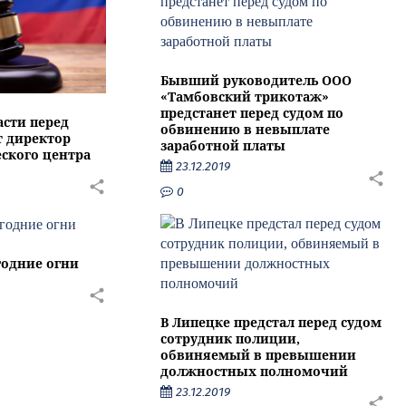
Бывший руководитель ООО
«Тамбовский трикотаж»
предстанет перед судом по
асти перед
обвинению в невыплате
т директор
заработной платы
ского центра
23.12.2019
0
годние огни
В Липецке предстал перед судом
сотрудник полиции,
обвиняемый в превышении
должностных полномочий
23.12.2019