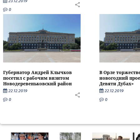
23.12.2019
0
Губернатор Андрей Клычков
В Орле торжеств
посетил с рабочим визитом
новогодний прое
Новодеревеньковский район
Девяти Дубах»
22.12.2019
22.12.2019
0
0