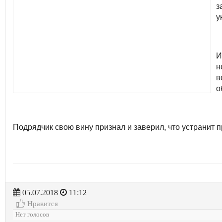
з
у
И
н
в
о
Подрядчик свою вину признал и заверил, что устранит п
05.07.2018
11:12
Нравится
Нет голосов