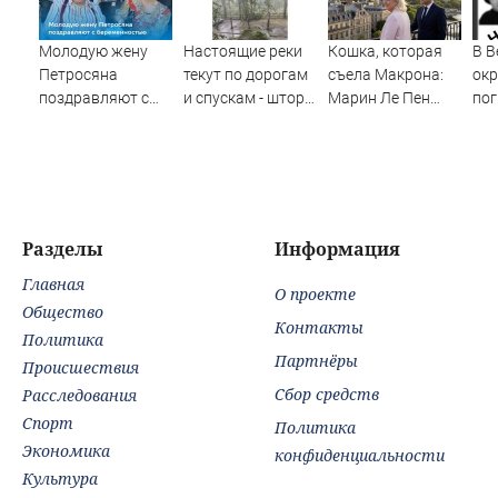
Молодую жену
Настоящие реки
Кошка, которая
В В
Петросяна
текут по дорогам
съела Макрона:
окр
поздравляют с
и спускам - шторм
Марин Ле Пен
по
беременностью
«нарезал задач»
готова стать
пр
горожанам и
президентом
по
службам
Франции. Что это
реб
Сызрани
даст России
Разделы
Информация
Главная
О проекте
Общество
Контакты
Политика
Партнёры
Происшествия
Сбор средств
Расследования
Спорт
Политика
Экономика
конфиденциальности
Культура