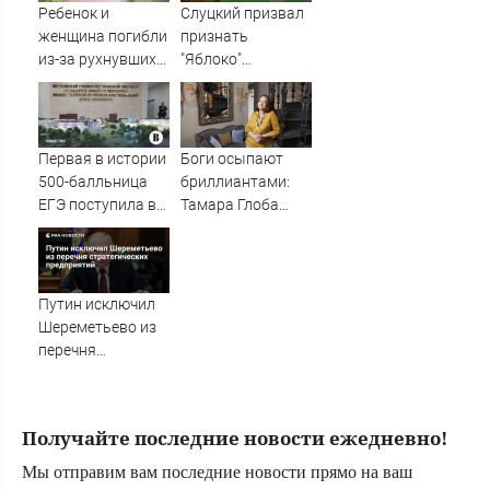
Ребенок и
Слуцкий призвал
женщина погибли
признать
из-за рухнувших
"Яблоко"
деревьев во
нежелательной
время урагана в
организацией
Смоленске -
Новости на
Первая в истории
Боги осыпают
Вести.ru
500-балльница
бриллиантами:
ЕГЭ поступила в
Тамара Глоба
МФТИ
назвала три
знака Зодиака,
которых накроет
волной удачи с 7
Путин исключил
августа
Шереметьево из
перечня
стратегических
предприятий
Получайте последние новости ежедневно!
Мы отправим вам последние новости прямо на ваш