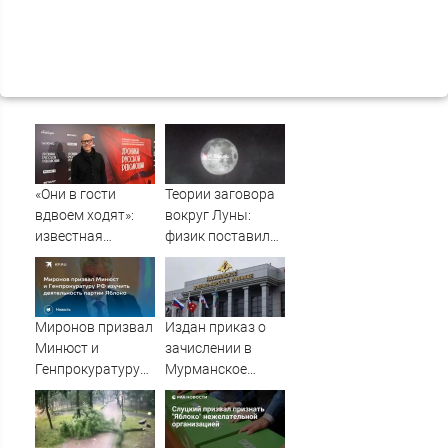
«Они в гости
Теории заговора
вдвоем ходят»:
вокруг Луны:
известная
физик поставил
журналистка
под сомнение
подтвердила
снимки NASA
роман
Бондарчука и
Миронов призвал
Издан приказ о
Исаковой
Минюст и
зачислении в
Генпрокуратуру
Мурманское
РФ изучить
нахимовское
деятельность
училище
партии Яблоко