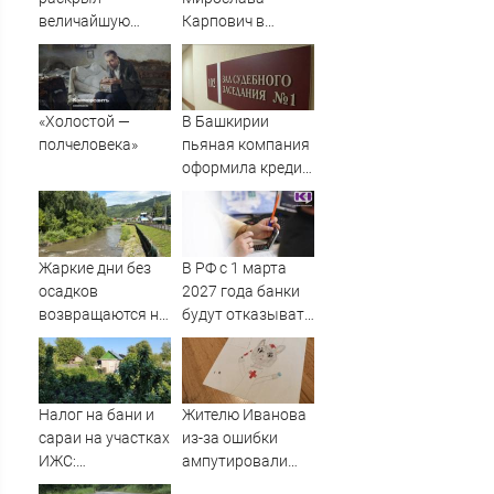
величайшую
Карпович в
ошибку своего
гольфах показала
отца: бездействие
домашние фото:
против Трампа
только для мужа
«Холостой —
В Башкирии
полчеловека»
пьяная компания
оформила кредит
на знакомого
Жаркие дни без
В РФ с 1 марта
осадков
2027 года банки
возвращаются на
будут отказывать
Алтай
в переводах при
вредоносном ПО
Налог на бани и
Жителю Иванова
сараи на участках
из-за ошибки
ИЖС:
ампутировали
разъяснения ФНС
половой орган