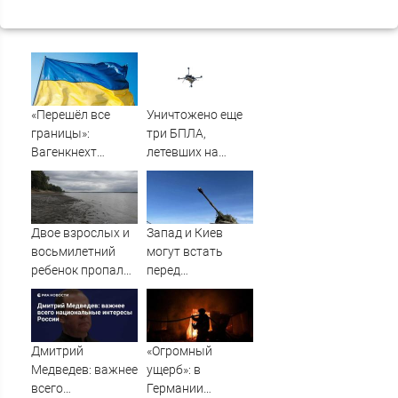
«Перешёл все
Уничтожено еще
границы»:
три БПЛА,
Вагенкнехт
летевших на
жёстко ответила
Москву
послу Украины
Двое взрослых и
Запад и Киев
восьмилетний
могут встать
ребенок пропали
перед
во время сплава
необходимостью
по реке
выполнить
08/08/2026 –
условия Путина
Новости
Дмитрий
«Огромный
Медведев: важнее
ущерб»: в
всего
Германии