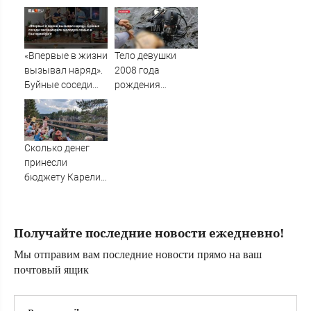
национальные
рассказали об
интересы России
ударах ВС России
по Украине
«Впервые в жизни
Тело девушки
вызывал наряд».
2008 года
Буйные соседи
рождения
закошмарили
подняли из реки
молодую семью в
Великой в Пскове
Екатеринбурге
Сколько денег
принесли
бюджету Карелии
туристы?
Получайте последние новости ежедневно!
Мы отправим вам последние новости прямо на ваш
почтовый ящик