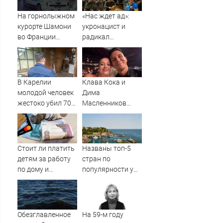
На горнолыжном
«Нас ждет ад»:
курорте Шамони
укронацист и
во Франции
радикал
погибла
потребовал
россиянка
немедленного
мира с Россией. В
чем хитрость?
В Карелии
Клава Кока и
молодой человек
Дима
жестоко убил 70-
Масленников
летнего соседа
сыграли свадьбу
Стоит ли платить
Названы топ-5
детям за работу
стран по
по дому и
популярности у
хорошие оценки?
россиян
Обезглавленное
На 59-м году