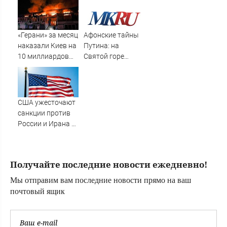
Стешин - об
(видео)
истинной цели
КНДР
«Герани» за месяц
Афонские тайны
наказали Киев на
Путина: на
10 миллиардов
Святой горе
долларов,
президента
экономика
подвергнут
Украины
испытаниям
обнуляется вслед
США ужесточают
за ПВО
санкции против
России и Ирана —
Сенат одобрил
закон
Получайте последние новости ежедневно!
Мы отправим вам последние новости прямо на ваш
почтовый ящик