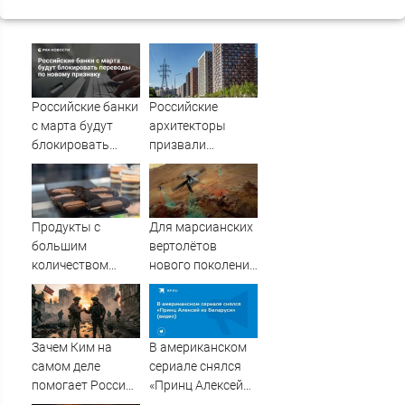
Российские банки
Российские
с марта будут
архитекторы
блокировать
призвали
переводы по
перестать
новому признаку
строить
одинаковые дома
Продукты с
Для марсианских
большим
вертолётов
количеством
нового поколения
сахара получат
сделали гибкие
предупреждающие
антенны
надписи -
георадаров — они
подробности
будут искать
Зачем Ким на
В американском
06/08/2026 –
залежи воды
самом деле
сериале снялся
Новости
помогает России
«Принц Алексей
в СВО: Военкор
из Беларуси»