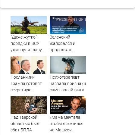
"Даже жутко":
Зеленский
порядки в ВСУ
жаловался и
ужаснули главу
продолжал
британской
клянчить:
армии
украинский
просрочка
превратил пресс-
Посланники
Психотерапевт
конференцию в
Трампа готовят
назвала признаки
Сербии в фарс
секретную
самогазлайтинга
миссию в Москву
и Киев
Над Тверской
«Мама мечтала,
областью был
чтобы я женился
сбит БПЛА
на Машке»: