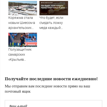
почему Максим
Аверин к 50 годам
остался без
официального
Коряжма стала
Что будет, если
брака и детей ✿✔️
новым Шиесом в
съедать ложку
TVCenter.ru
архангельских
меда каждый
мусорных делах -
день
Общество
Полузащитник
самарских
«Крыльев
Советов» Максим
Витюгов
разобрал
Получайте последние новости ежедневно!
поражение от
«Балтики»
Мы отправим вам последние новости прямо на ваш
почтовый ящик