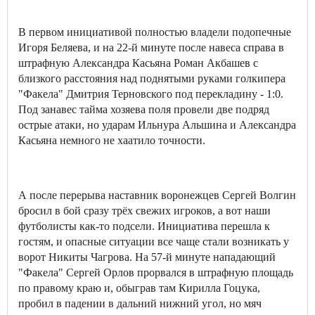
В первом инициативой полностью владели подопечные
Игоря Беляева, и на 22-й минуте после навеса справа в
штрафную Александра Касьяна Роман Акбашев с
близкого расстояния над поднятыми руками голкипера
"Факела" Дмитрия Терновского под перекладину - 1:0.
Под занавес тайма хозяева поля провели две подряд
острые атаки, но ударам Ильнура Альшина и Александра
Касьяна немного не хаатило точности.
А после перерыва наставник воронежцев Сергей Волгин
бросил в бой сразу трёх свежих игроков, а вот наши
футболисты как-то подсели. Инициатива перешла к
гостям, и опасные ситуации все чаще стали возникать у
ворот Никиты Чагрова. На 57-й минуте нападающий
"Факела" Сергей Орлов прорвался в штрафную площадь
по правому краю и, обыграв там Кирилла Гоцука,
пробил в падении в дальний нижний угол, но мяч