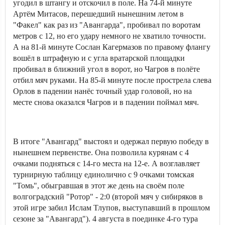
угодил в штангу и отскочил в поле. На 74-й минуте
Артём Митасов, перешедший нынешним летом в
"Факел" как раз из "Авангарда", пробивал по воротам
метров с 12, но его удару немного не хватило точности.
А на 81-й минуте Сослан Кагермазов по правому флангу
вошёл в штрафную и с угла вратарской площадки
пробивал в ближний угол в ворот, но Чагров в полёте
отбил мяч руками. На 85-й минуте после прострела слева
Орлов в падении нанёс точный удар головой, но на
месте снова оказался Чагров и в падении поймал мяч.
В итоге "Авангард" выстоял и одержал первую победу в
нынешнем первенстве. Она позволила курянам с 4
очками подняться с 14-го места на 12-е. А возглавляет
турнирную таблицу единолично с 9 очками томская
"Томь", обыгравшая в этот же день на своём поле
волгоградский "Ротор" - 2:0 (второй мяч у сибиряков в
этой игре забил Ислам Тлупов, выступавший в прошлом
сезоне за "Авангард"). 4 августа в поединке 4-го тура