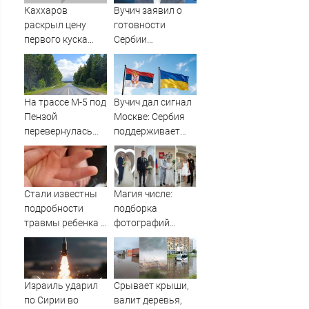
Каххаров
Вучич заявил о
раскрыл цену
готовности
первого куска
Сербии
торта Клавы Коки
содействовать
и Масленникова
интеграции
Украины в
Евросоюз -
На трассе М-5 под
Вучич дал сигнал
Новости на
Пензой
Москве: Сербия
Вести.ru
перевернулась
поддерживает
фура - Столица58
территориальную
целостность
Украины
Стали известны
Магия числе:
подробности
подборка
травмы ребенка в
фотографий
детсаду
рязанских свадеб
08.08.2026
Израиль ударил
Срывает крыши,
по Сирии во
валит деревья,