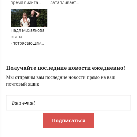
время визита
затапливает
главы МИД
улицы: циклон
Турции
накрыл Россию,
погода
стремительно
Надя Михалкова
портится
стала
«потрясающим
открытием» для
режиссера
Нефедова: в
Получайте последние новости ежедневно!
Грозном в начале
90-х
Мы отправим вам последние новости прямо на ваш
почтовый ящик
Подписаться