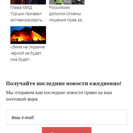
Глава МИД
Россиянин
Турции призвал
добился отмены
активизировать
лишения прав за
посредничество
нарушение,
по Украине
совершенное его
братом
«Зима на Украине
черной не будет,
она будет
последней»:
Тоскливый ужас и
безнадега у
Получайте последние новости ежедневно!
киевлян, даже
самые упертые
Мы отправим вам последние новости прямо на ваш
готовы
почтовый ящик
капитулировать