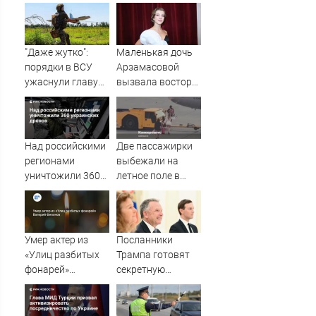
"Даже жутко":
Маленькая дочь
порядки в ВСУ
Арзамасовой
ужаснули главу
вызвала восторг
британской
поклонников
армии
актрисы
Над российскими
Две пассажирки
регионами
выбежали на
уничтожили 360
летное поле в
украинских
Шереметьево
дронов
Умер актер из
Посланники
«Улиц разбитых
Трампа готовят
фонарей»
секретную
Валерий Филонов
миссию в Москву
и Киев