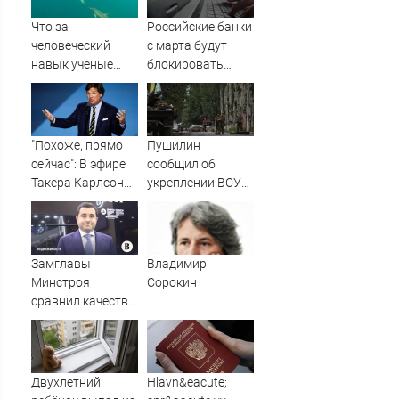
Что за
Российские банки
человеческий
с марта будут
навык ученые
блокировать
нашли у
переводы по
дельфинов?
новому признаку
"Похоже, прямо
Пушилин
сейчас": В эфире
сообщил об
Такера Карлсона
укреплении ВСУ
заговорили о
позиций в
победе России ⋆
Славянске
Листай.ру ✪
Замглавы
Владимир
Минстроя
Сорокин
сравнил качество
недвижимости в
США и России
Двухлетний
Hlavn&eacute;