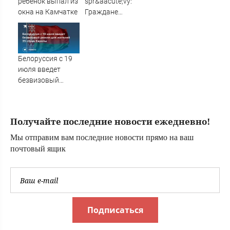
ребёнок выпал из
spr&aacute;vy:
окна на Камчатке
Граждане
Словакии
массово хотят
вернуть себе
российские
Белоруссия с 19
паспорта
июля введет
безвизовый
режим для
жителей 35 стран
Европы
Получайте последние новости ежедневно!
Мы отправим вам последние новости прямо на ваш
почтовый ящик
Подписаться