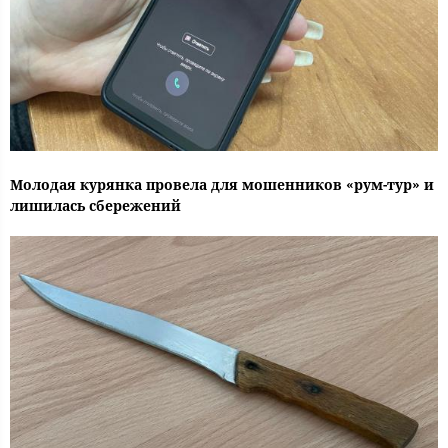
Молодая курянка провела для мошенников «рум-тур» и
лишилась сбережений