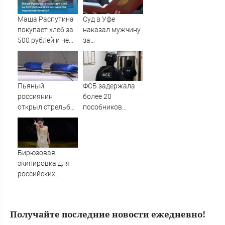
силовиков -
Новости на
Маша Распутина
Суд в Уфе
Вести.ru
покупает хлеб за
наказал мужчину
500 рублей и не
за
пользуется
издевательства
туалетной
над родителями
бумагой
Пьяный
ФСБ задержала
россиянин
более 20
открыл стрельбу
пособников
по скорой
украинских кол-
помощи и
центров за
полицейским
кибермошенничество
Бирюзовая
экипировка для
российских
фигуристов в
нейтральном
статусе ISU
Получайте последние новости ежедневно!