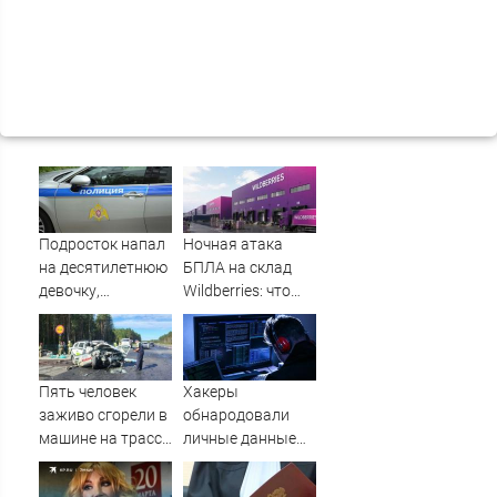
Подросток напал
Ночная атака
на десятилетнюю
БПЛА на склад
девочку,
Wildberries: что
ворвавшись в
известно об
квартиру
очередном ударе
по логистическим
центрам
Пять человек
Хакеры
07/08/2026 –
заживо сгорели в
обнародовали
Новости
машине на трассе
личные данные
(ФОТО)
более 100 тысяч
британских