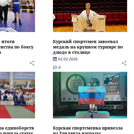
 итоги
Курский спортсмен завоевал
нства по боксу
медаль на крупном турнире по
в
дзюдо в столице
02.02.2026
0
ла единоборств
Курская спортсменка привезла
олучила статус
из Таиланда награды