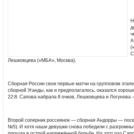
Н
д
ч
А
(
С
Лешковцева («МБА», Москва).
Сборная России свои первые матчи на групповом этапе
сборной Уганды, как и предполагалось, оказался хорош
22:8. Сапова набрала 8 очков, Лешковцева и Логунова –
Второй соперник россиянок — сборная Андорры — посея
№5). И хотя наши девушки снова победили с разгромны
прошла в острой напряжённой борьбе. На этот раз Сап