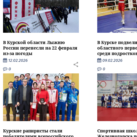
В Курской области Лыжню
В Курске подвели
России перенесли на 22 февраля
областного перве
из-за погоды
среди подростко
12.02.2026
09.02.2026
0
0
Курские рапиристы стали
Спортивная шко
победителями всероссийского
Железногорска п