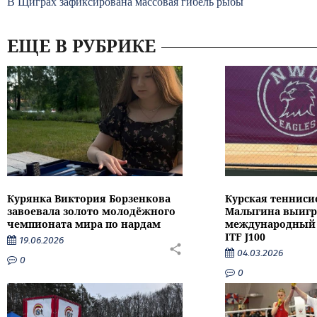
В Щиграх зафиксирована массовая гибель рыбы
ЕЩЕ В РУБРИКЕ
Курянка Виктория Борзенкова
Курская тенниси
завоевала золото молодёжного
Малыгина выигр
чемпионата мира по нардам
международный 
ITF J100
19.06.2026
04.03.2026
0
0