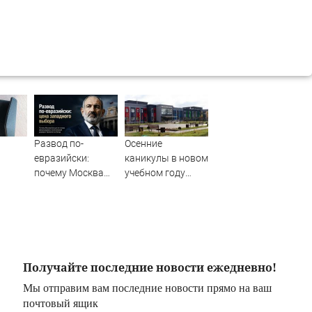
Развод по-
Осенние
евразийски:
каникулы в новом
почему Москва
учебном году
отказалась
продлятся
из-за
оплачивать
дольше
нников
«европейский
новогодних
билет» Пашиняна
✿✔️ TVCenter.ru
Получайте последние новости ежедневно!
Мы отправим вам последние новости прямо на ваш
почтовый ящик