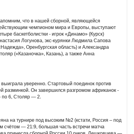
апомним, что в нашей сборной, являющейся
ействующим чемпионом мира и Европы, выступают
етыре баскетболистки - игрок «Динамо» (Курск)
настасия Логунова, экс-курянки Людмила Сапова
«Надежда», Оренбургская область) и Александра
толяр («Казаночка», Казань), а также Анна
 выиграла уверенно. Стартовый поединок против
ей разминкой. Он завершился разгромом африканок -
 по 6, Столяр — 2.
на на турнире под высоким №2 (кстати, Россия – под
м счётом — 21:9, большая часть встречи матча
ова принесла сборной России 10 очков, Лешковцева —