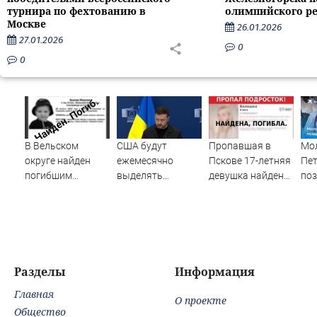
турнира по фехтованию в
олимпийского ре
Москве
26.01.2026
27.01.2026
0
0
В Вельском
США будут
Пропавшая в
Мо
округе найден
ежемесячно
Пскове 17-летняя
Пе
погибшим
выделять
девушка найдена
поз
пропавший
Украине ракеты-
мертвой
бе
полуторагодовалый
перехватчики —
ребёнок
Зеленский
Разделы
Информация
Главная
О проекте
Общество