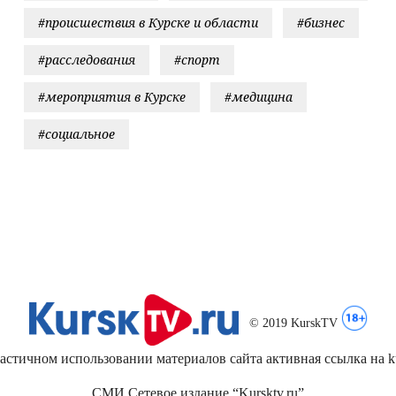
#происшествия в Курске и области
#бизнес
#расследования
#спорт
#мероприятия в Курске
#медицина
#социальное
© 2019 KurskTV
стичном использовании материалов сайта активная ссылка на kur
СМИ Сетевое издание “Kursktv.ru”