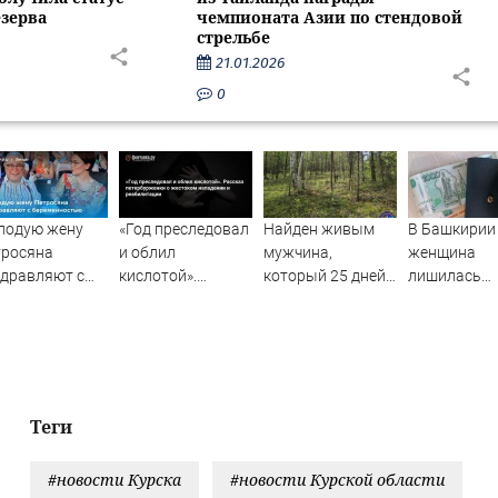
зерва
чемпионата Азии по стендовой
стрельбе
21.01.2026
0
лодую жену
«Год преследовал
Найден живым
В Башкирии
тросяна
и облил
мужчина,
женщина
дравляют с
кислотой».
который 25 дней
лишилась
ременностью
Рассказ
блуждал по тайге
квартиры и
петербурженки о
(ФОТО)
сбережений 
жестоком
криптомоше
нападении и
реабилитации
Теги
#новости Курска
#новости Курской области