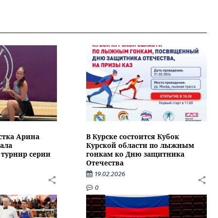
стка Арина
В Курске состоится Кубок
ала
Курской области по лыжным
турнир серии
гонкам ко Дню защитника
Отечества
19.02.2026
0