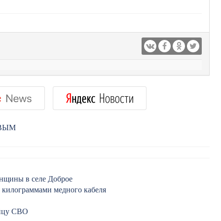
РВЫМ
енщины в селе Доброе
0 килограммами медного кабеля
ойцу СВО