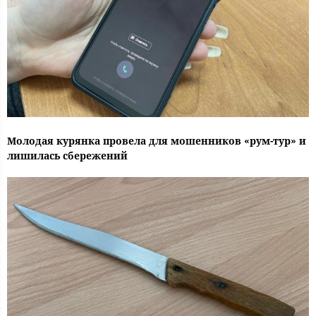
Молодая курянка провела для мошенников «рум-тур» и
лишилась сбережений