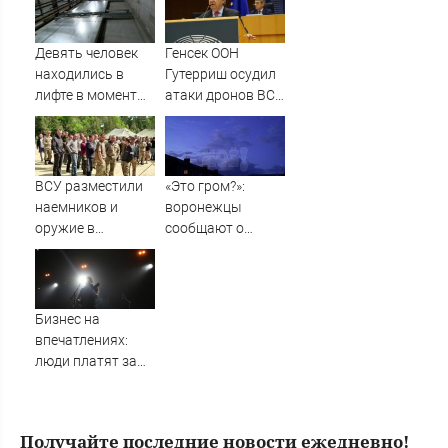
белокрылку
Девять человек
Генсек ООН
находились в
Гутерриш осудил
лифте в момент
атаки дронов ВСУ
его падения в
на Россию
Махачкале -
Новости на
Вести.ru
ВСУ разместили
«Это гром?»:
наемников и
воронежцы
оружие в
сообщают о
действующем
громких хлопках
детском лагере
под Львовом -
Новости на
Бизнес на
Вести.ru
впечатлениях:
люди платят за
событие,
собранное для
них
Получайте последние новости ежедневно!