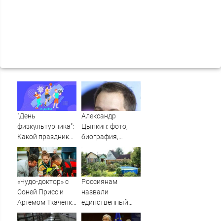
"День
Александр
физкультурника":
Цыпкин: фото,
Какой праздник
биография,
09.08.2026 года
фильмография,
новости - Вокруг
ТВ.
«Чудо-доктор» с
Россиянам
Соней Присс и
назвали
Артёмом Ткаченко
единственный
выходит на СТС
способ победить