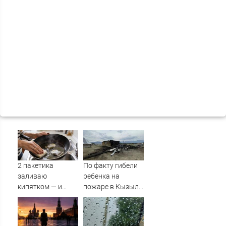
2 пакетика
По факту гибели
заливаю
ребенка на
кипятком — и
пожаре в Кызыл-
сковородка снова
Таше возбуждено
как новая: жир и
уголовное дело
нагар уходят без