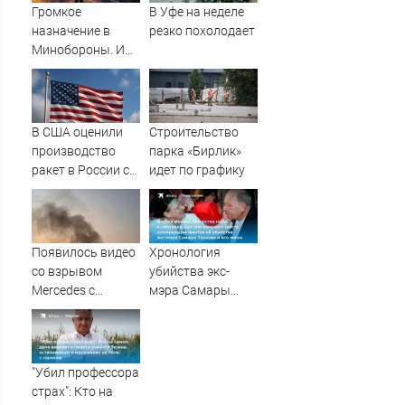
усилий
Громкое
В Уфе на неделе
назначение в
резко похолодает
Минобороны. И
плохая новость
для ВСУ: Этот
генерал уже
дошёл до Киева. И
В США оценили
Строительство
освобождал
производство
парка «Бирлик»
Курщину
ракет в России с
идет по графику
производством
"Пэтриотов"
Появилось видео
Хронология
со взрывом
убийства экс-
Mercedes с
мэра Самары
гендиректором
Виктора Тархова
«Уралдронзавода»
и его жены: шесть
на Урале
шокирующих
фактов, новые
"Убил профессора
подробности
страх": Кто на