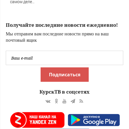
самом деле
виноват в смерти
ученого Зезина,
остановившего
Получайте последние новости ежедневно!
мальчишек на
поле с горохом
Мы отправим вам последние новости прямо на ваш
почтовый ящик
Подписаться
КурскТВ в соцсетях