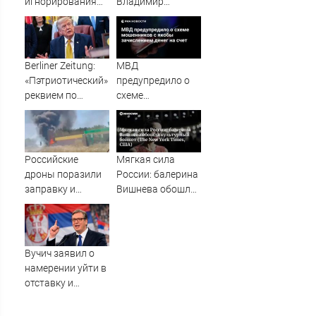
игнорирования
Владимир
Западом
Костюш
терроризма
обратился к
Киева
населению
Хакасии
Berliner Zeitung:
МВД
«Пэтриотический»
предупредило о
реквием по
схеме
Украине Трампом
мошенников с
сыгран по нотам
якобы
Путина
зачислением
денег на счет
Российские
Мягкая сила
дроны поразили
России: балерина
заправку и
Вишнева обошла
автостоянку в
культурный
зоне
бойкот (The New
спецоперации
York Times, США)
Вучич заявил о
намерении уйти в
отставку и
провести новые
выборы в Сербии