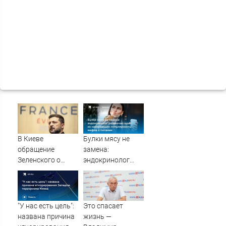
В Киеве
Булки мясу не
обращение
замена:
Зеленского о
эндокринолог
Patriot назвали
развенчал один
«комедией»
из набирающих
популярность
мифов о питании
"У нас есть цель":
Это спасает
названа причина
жизнь —