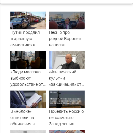
Путин продлил
Песню про
«гаражную
родной Воронеж
амнистию» в
написал
России до 1
музыкант Михаил
сентября 2031
Гребенщиков -
года
ВестиПК в
Воронеже
«Люди массово
«Фаллический
выбирают
культ» и
удовольствие от
«вакцинация» от
пропускания чего-
Грефа для
либо»
«дорогих
россиян»
В «Яблоке»
Победить Россию
ответили на
невозможно.
обвинения в
Запад решил
иностранном
противостоять ей