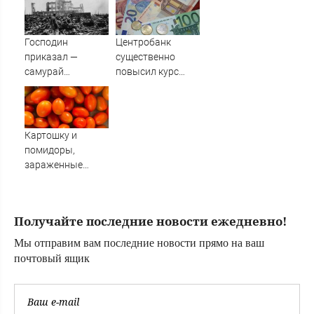
финансировании
по-другому
(NetEase, Китай)
Господин
Центробанк
приказал —
существенно
самурай
повысил курс
исполнил: почему
евро
японцы забыли,
кто сжег
Хиросиму
Картошку и
помидоры,
зараженные
опасными
заболеваниями,
не пустили в
Получайте последние новости ежедневно!
Амурскую
область из Китая
Мы отправим вам последние новости прямо на ваш
(ФОТО)
почтовый ящик