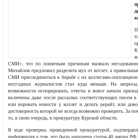
п
д
к
Н
т
п
К
ж
СМИ», что по понятным причинам вызвало негодование 
Михайлов предложил разделить мух от котлет, а правильн
СМИ присоединиться к борьбе с их коллегами-оппозицион
неугодных журналистов стал куда меньше. На запросы
возможности игнорировать, ответы и вовсе начали прихо
включены даже после рассылки соответствующих писем в
или воровать новости у коллег и делать рерайт, или дов
достоверность которой не всегда возможно проверить. За 
то, в свою очередь, в прокуратуру Курской области.
В ходе проверки, проведенной прокуратурой, подтверди
информация о том, что была нарушена статья 40 закона РФ