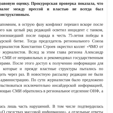
равовую оценку. Прокурорская проверка показала, что
иалог между прессой и властью не всегда был
онструктивным.
апомним, в острую фазу конфликт перешел вскоре после
ого как целый ряд редакций осветил инцидент с танком,
роизошедший после парада в честь 75-летия победы в
урской битве. Тогда председатель регионального Союза
урналистов Константин Строев окрестил коллег «ЧМО от
журналистов. Вслед за этим глава региона Александр
ые СМИ от неправильных и рекомендовал государственным
ерами. После этого доступ к получению информации для
, которые и прежде властные структуры пытались по
дить через раз. В новостную рассылку редакции не были
 администрацию. По сути журналистам было предложено
ольствоваться исключительно инсайдерской информацией,
помощью СМИ обратились в региональное отделение ОНФ, а
лась лишь часть нарушений. В том числе подтвердилась
 «О средствах массовой информации», а отдельные ответы