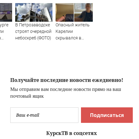
урге
В Петрозаводске
Опасный житель
ли
строят очередной
Карелии
в
небоскреб (ФОТО)
скрывался в
—
больнице
ар:
соседнего
региона (ВИДЕО)
Получайте последние новости ежедневно!
Мы отправим вам последние новости прямо на ваш
почтовый ящик
Подписаться
КурскТВ в соцсетях