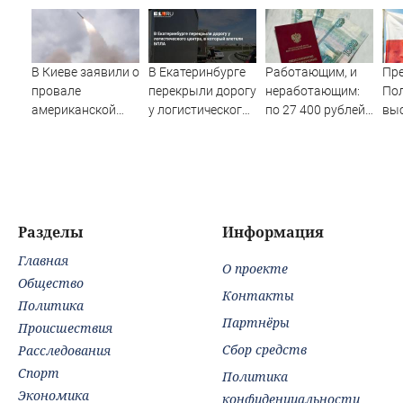
В Киеве заявили о
В Екатеринбурге
Работающим, и
Пр
провале
перекрыли дорогу
неработающим:
По
американской
у логистического
по 27 400 рублей
выс
операции «Убей
центра, в который
вручат
бан
лучника» против
влетели БПЛА
пенсионерам в
иде
России
сентябре -
PrimaMedia.ru
Разделы
Информация
Главная
О проекте
Общество
Контакты
Политика
Партнёры
Происшествия
Сбор средств
Расследования
Спорт
Политика
Экономика
конфиденциальности