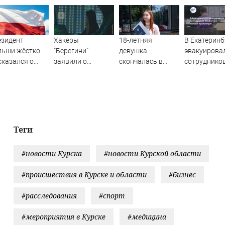
езидент
Хакеры
18-летняя
В Екатеринб
льши жёстко
"Берегини"
девушка
эвакуирова
казался о
заявили о
скончалась в
сотруднико
деровцах и их
прямом участии
больнице Уфы
Wildberries 
ологии
НАТО в ударах по
при
начался пож
РФ - Новости на
невыясненных
онлайн-
Вести.ru
обстоятельствах
трансляция
Теги
#новости Курска
#новости Курской области
#происшествия в Курске и области
#бизнес
#расследования
#спорт
#мероприятия в Курске
#медицина