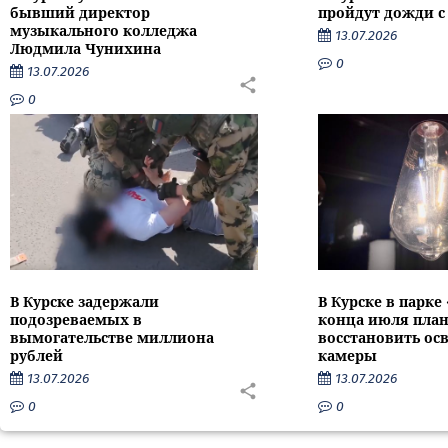
бывший директор
пройдут дожди с
музыкального колледжа
13.07.2026
Людмила Чунихина
0
13.07.2026
0
В Курске задержали
В Курске в парке
подозреваемых в
конца июля пла
вымогательстве миллиона
восстановить ос
рублей
камеры
13.07.2026
13.07.2026
0
0