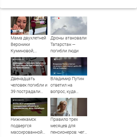
Мама двухлетней
Дроны атаковали
Вероники
Татарстан —
Куминовой,
погибли люди
умершей в
больнице,
беременна: семья
ждет девочку
Двенадцать
Владимир Путин
человек погибли и
ответил на
39 пострадали
вопрос, куда
при атаке ВСУ на
смогут дойти ВС
Нижнекамск
РФ на Украине
Нижнекамск
Правило трех
подвергся
месяцев для
массированной
пенсионеров: чего