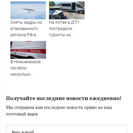
атаке ВСУ, есть
ждать тем, кому
погибшие
приходит пенсия
на карту
Сняты кадры из
На Алтае в ДТП
атакованного
пострадали
региона РФ в
туристы из
1200 км от
Омской области
границы
В Нижнекамске
погибли
несколько
человек из-за
массированной
атаки БПЛА
Получайте последние новости ежедневно!
Мы отправим вам последние новости прямо на ваш
почтовый ящик