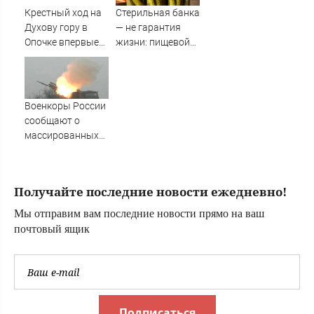
из трёх сценариев
Крестный ход на
Стерильная банка
запущен: Новости
Духову гору в
— не гарантия
СВО, военные
Опочке впервые
жизни: пищевой
сводки -
прошел под
технолог назвал
интерактивная
колокольный
главную ошибку
карта боевых дей
звон
домашних
заготовок
Военкоры России
сообщают о
массированных
ударах по Киеву
Получайте последние новости ежедневно!
Мы отправим вам последние новости прямо на ваш
почтовый ящик
Подписаться