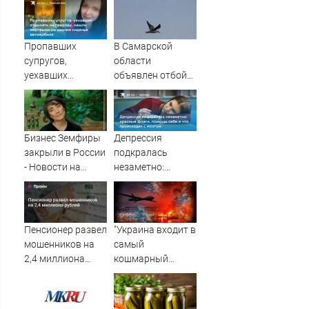
Пропавших
В Самарской
супругов,
области
уехавших
объявлен отбой
отдыхать на
возможности
природу, нашли
атаки с воздуха
мертвыми на
заднем сиденье
Бизнес Земфиры
Депрессия
автомобиля
закрыли в России
подкралась
- Новости на
незаметно:
Вести.ru
красные флаги,
помощь себе и
что происходит с
мозгом
Пенсионер развел
"Украина входит в
мошенников на
самый
2,4 миллиона
кошмарный
рублей
период": Врагу
будет не до
терактов! Первый