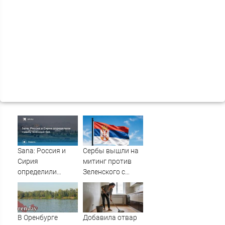
Sana: Россия и
Сербы вышли на
Сирия
митинг против
определили
Зеленского с
судьбу военных
портретами
баз
Путина
В Оренбурге
Добавила отвар