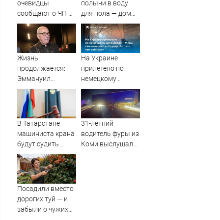
очевидцы
полыни в воду
сообщают о ЧП на
для пола — дом
озере Старица
наполнился
ароматом
летнего сада
Жизнь
На Украине
продолжается:
прилетело по
Эммануил
немецкому
Виторган
автозаводу -
рассказывает
Мерц сам
свою историю со
накаркал этот
сцены
удар: Вот что там
В Татарстане
31-летний
собирали
машиниста крана
водитель фуры из
будут судить
Коми выслушал
после падения
приговор за
рабочего с 10-
смертельное ДТП
метровой высоты
в Кирове
09/08/2026 –
Посадили вместо
Новости
дорогих туй — и
забыли о чужих
взглядах: находка