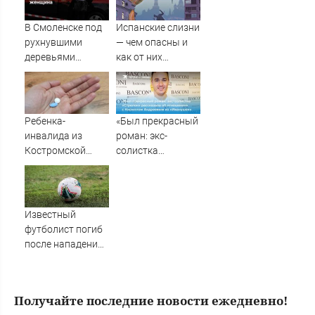
убитыми
семитысячника
россиянами
В Смоленске под
Испанские слизни
Романом и
рухнувшими
— чем опасны и
Дианой
деревьями
как от них
погибли ребенок
избавиться
и женщина
Ребенка-
«Был прекрасный
инвалида из
роман: экс-
Костромской
солистка
области оставили
«Стрелок»
без жизненно
рассказала об
важных
отношениях с
препаратов
Кириллом
Известный
Андреевым из
футболист погиб
«Иванушек»
после нападения
в возрасте 27 лет
Получайте последние новости ежедневно!