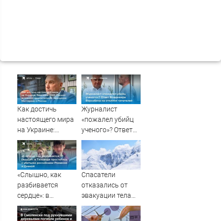
Как достичь
Журналист
настоящего мира
«пожалел убийц
на Украине:
ученого»? Ответ
Замглавы МИД
Владимира
Грушко вспомнил
Ворсобина на
пронзительное
отклики
завещание
читателей
«Слышно, как
Спасатели
Миттерана о
разбивается
отказались от
России
сердце»: в
эвакуации тела
Таиланде
Натальи
простились с
Наговицыной с