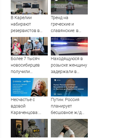
В Карелии
Тренд на
набирают
греческие и
резервистов в
славянские: в
огневые группы
курганском ЗАГСе
(ФОТО)
назвали самые
редкие имена за
2026 год
Более 7 тысяч
Находящуюся в
новосибирцев
розыске женщину
получили
задержали в
прибавку к
Мурманске
пенсии от СФР
Несчастье с
Путин: Россия
вдовой
планирует
Караченцова:
бесшовное ж/д
появились
сообщение от
печальные
Балтики до
подробности о
Индийского