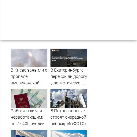
В Киеве заявили о
В Екатеринбурге
провале
перекрыли дорогу
американской
у логистического
операции «Убей
центра, в который
лучника» против
влетели БПЛА
России
Работающим, и
В Петрозаводске
неработающим:
строят очередной
по 27 400 рублей
небоскреб (ФОТО)
вручат
пенсионерам в