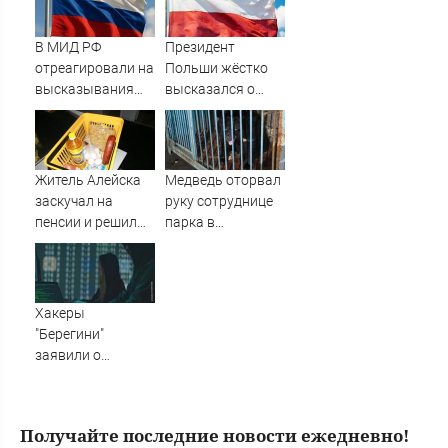
сентябре -
PrimaMedia.ru
В МИД РФ
Президент
отреагировали на
Польши жёстко
высказывания
высказался о
властей Японии
бандеровцах и их
про атаку на
идеологии
Хиросиму
Житель Алейска
Медведь оторвал
заскучал на
руку сотруднице
пенсии и решил
парка в
украсть продукты
Уссурийске
из магазина
Хакеры
"Берегини"
заявили о
прямом участии
НАТО в ударах по
РФ - Новости на
Получайте последние новости ежедневно!
Вести.ru