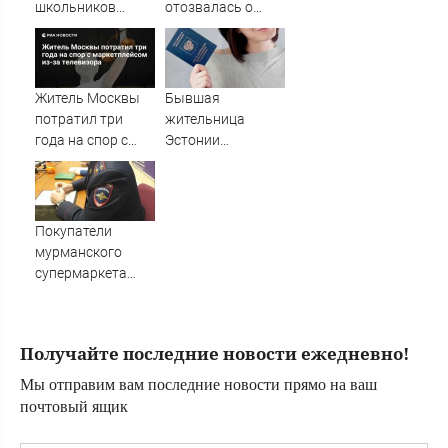
"Фламинго"
школьников
отозвалась о
будут длиннее
девушке сына
зимних
Житель Москвы
Бывшая
потратил три
жительница
года на спор с
Эстонии
маркетплейсом
рассказала о
из-за телевизора
плюсах жизни в
России
Покупатели
мурманского
супермаркета
устроили драку
Получайте последние новости ежедневно!
Мы отправим вам последние новости прямо на ваш
почтовый ящик