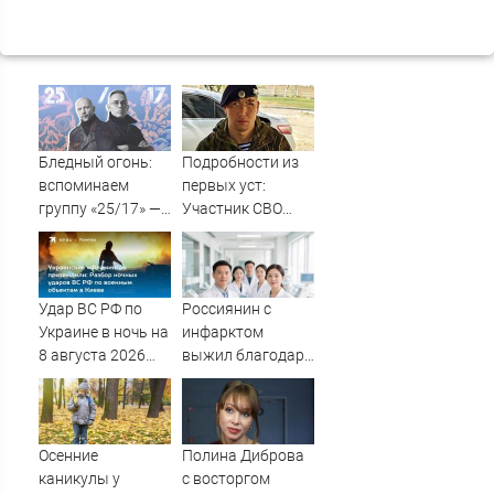
Бледный огонь:
Подробности из
вспоминаем
первых уст:
группу «25/17» —
Участник СВО
великую и (часто)
рассказал, что
ужасную
спасло его в
схватке с
медведем
Удар ВС РФ по
Россиянин с
Украине в ночь на
инфарктом
8 августа 2026
выжил благодаря
года: список
приложению в
пораженных
Шанхае
целей в Киеве,
удар по Fire Point
Осенние
Полина Диброва
с ракетами
каникулы у
с восторгом