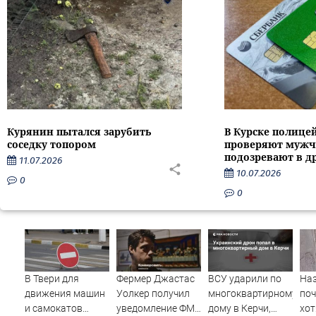
Курянин пытался зарубить
В Курске полице
соседку топором
проверяют мужч
подозревают в д
11.07.2026
10.07.2026
0
0
В Твери для
Фермер Джастас
ВСУ ударили по
Наз
движения машин
Уолкер получил
многоквартирному
поч
и самокатов
уведомление ФМС
дому в Керчи,
хот