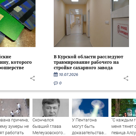
йские
В Курской области расследуют
ину, которого
травмирование рабочего на
ропперстве
стройке сахарного завода
10.07.2026
0
вана причина,
Скончался
У Пентагона
"С каждым 
ему зумеры не
бывший глава
могут быть
меня тянет 
ят работать
Мелеузовского
доказательства
певица Алсу