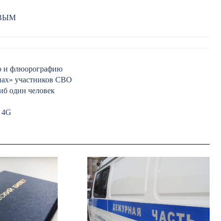
РВЫМ
ию и флюорографию
нах» участников СВО
иб один человек
ь 4G