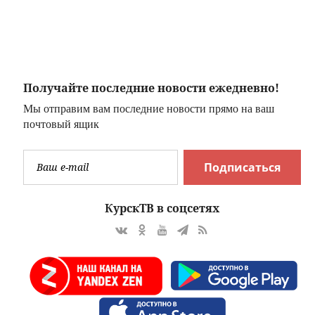
фотографию с
Дандыкин
инопланетянином
рассказал, чего
е
ждать после
звонка Путина
комдиву ВДВ
–
Получайте последние новости ежедневно!
Мы отправим вам последние новости прямо на ваш
почтовый ящик
Подписаться
КурскТВ в соцсетях