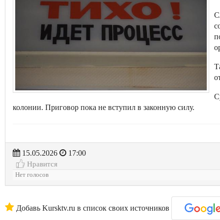
С
с
п
о
Т
о
С
колонии. Приговор пока не вступил в законную силу.
15.05.2026
17:00
Нравится
Нет голосов
Добавь Kursktv.ru в список своих источников