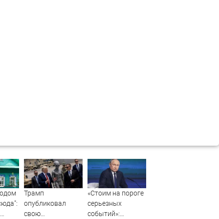
годом
Трамп
«Стоим на пороге
сюда":
опубликовал
серьезных
свою
событий»: