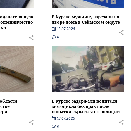
подавателя вуза
В Курске мужчину зарезали во
 мошенничество
дворе дома в Сеймском округе
тки
13.07.2026
0
области
В Курске задержали водителя
стве
мотоцикла без прав после
ери
попытки скрыться от полиции
13.07.2026
0