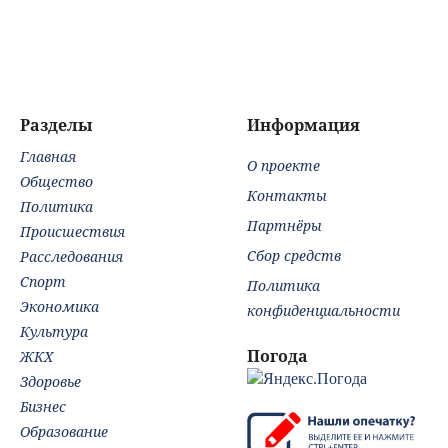
закрывают 3
о депортации из
есть погибшие
улицы
России
Разделы
Информация
Главная
О проекте
Общество
Контакты
Политика
Партнёры
Происшествия
Сбор средств
Расследования
Спорт
Политика
Экономика
конфиденциальности
Культура
Погода
ЖКХ
Здоровье
Бизнес
Образование