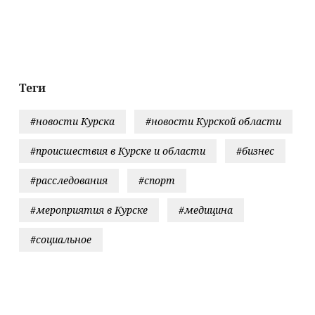
района Башкирии
визита
приехала в
Малик Вахитов
инопланетян на
татарскую
Землю, заявил
деревню, гд
уфолог - Новости
прошло ее
на Вести.ru
детство
07/08/2026 
Теги
Новости
#новости Курска
#новости Курской области
#происшествия в Курске и области
#бизнес
#расследования
#спорт
#мероприятия в Курске
#медицина
#социальное