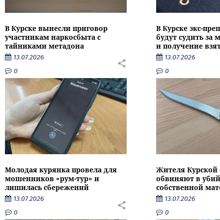
В Курске вынесли приговор
В Курске экс-пре
участникам наркосбыта с
будут судить за
тайниками метадона
и получение взя
13.07.2026
13.07.2026
0
0
Молодая курянка провела для
Жителя Курской 
мошенников «рум-тур» и
обвиняют в убий
лишилась сбережений
собственной мат
13.07.2026
13.07.2026
0
0