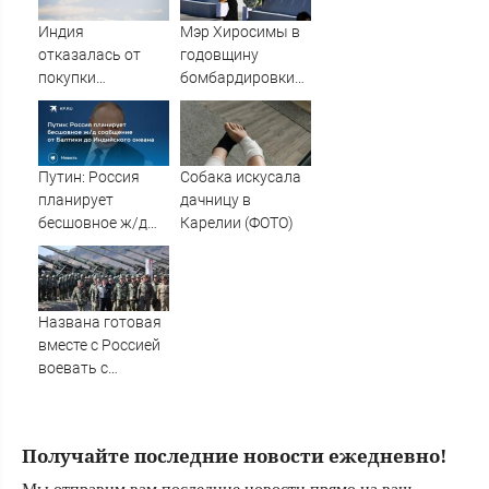
аэропорту
застолья
Индия
Мэр Хиросимы в
отказалась от
годовщину
покупки
бомбардировки
российских
ни разу не
истребителей
упомянул США в
Су-57Э
речи
Путин: Россия
Собака искусала
планирует
дачницу в
бесшовное ж/д
Карелии (ФОТО)
сообщение от
Балтики до
Индийского
океана
Названа готовая
вместе с Россией
воевать с
Украиной «по
полной» страна
Получайте последние новости ежедневно!