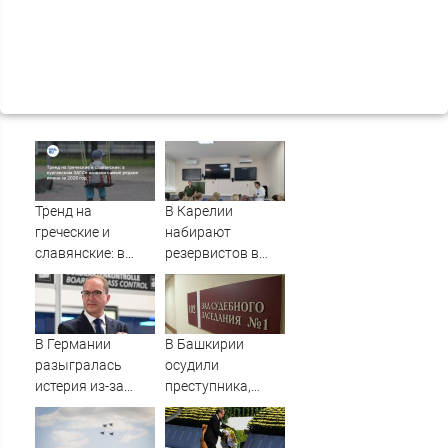
Тренд на
В Карелии
греческие и
набирают
славянские: в
резервистов в
курганском ЗАГСе
огневые группы
назвали самые
(ФОТО)
редкие имена за
2026 год
В Германии
В Башкирии
разыгралась
осудили
истерия из-за
преступника,
беспилотника с
напавшего на
взрывчаткой в
пару после