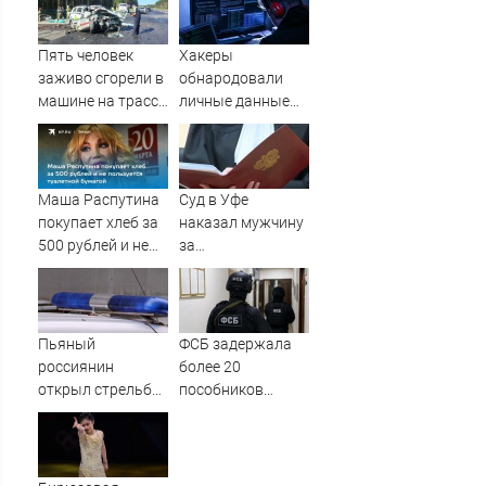
квартиру
очередном ударе
по логистическим
центрам
Пять человек
Хакеры
07/08/2026 –
заживо сгорели в
обнародовали
Новости
машине на трассе
личные данные
(ФОТО)
более 100 тысяч
британских
силовиков -
Новости на
Маша Распутина
Суд в Уфе
Вести.ru
покупает хлеб за
наказал мужчину
500 рублей и не
за
пользуется
издевательства
туалетной
над родителями
бумагой
Пьяный
ФСБ задержала
россиянин
более 20
открыл стрельбу
пособников
по скорой
украинских кол-
помощи и
центров за
полицейским
кибермошенничество