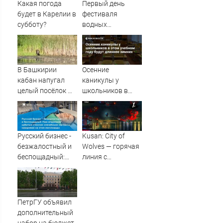
Какая погода
Первый день
будет в Карелии в
фестиваля
субботу?
водных
фонариков
прошел в
псковском
Дендропарке.
В Башкирии
Осенние
ФОТО
кабан напугал
каникулы у
целый посёлок —
школьников в
жители в панике
этом учебном
году будут
длиннее зимних
Русский бизнес -
Kusan: City of
безжалостный и
Wolves — горячая
беспощадный:
линия с
Нам впаривают
животными.
набитые стеклом
Рецензия
«лечебные»
матрасы,
ПетрГУ объявил
наваривая на
дополнительный
этом миллиарды