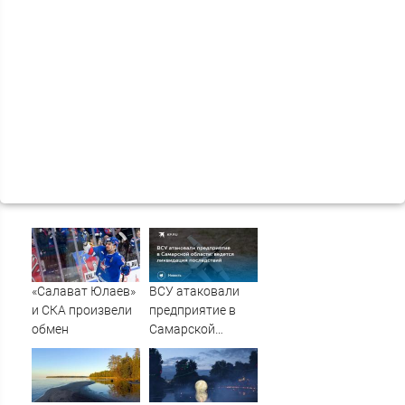
«Салават Юлаев»
ВСУ атаковали
и СКА произвели
предприятие в
обмен
Самарской
области: ведется
ликвидация
последствий