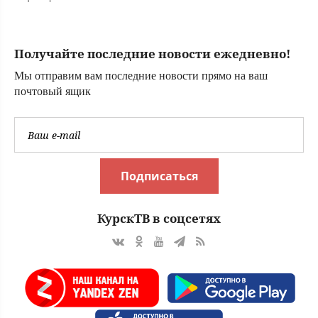
вступили
в борьбу! Доброе
утро. Фрагмент
Получайте последние новости ежедневно!
выпуска
от 07.08.2026
Мы отправим вам последние новости прямо на ваш
почтовый ящик
Подписаться
КурскТВ в соцсетях