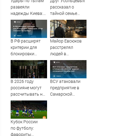
Удары по тылам
Друг Усольцевых
развеяли
рассказал о
надежды Киева:
тайной семье
немецкий
бизнесмена
аналитик
констатирует
смену настроений
В РФ расширят
Майор Евсюков
» PolitCentr-NEWS
критерии для
расстрелял
блокировки
людей в
переводов: когда
супермаркете и
платежи не
стал символом
пройдут
провала МВД
В 2026 году
ВСУ атаковали
россияне могут
предприятие в
рассчитывать на
Самарской
две короткие
области: ведется
рабочие недели
ликвидация
последствий
Кубок России
по футболу:
фавориты