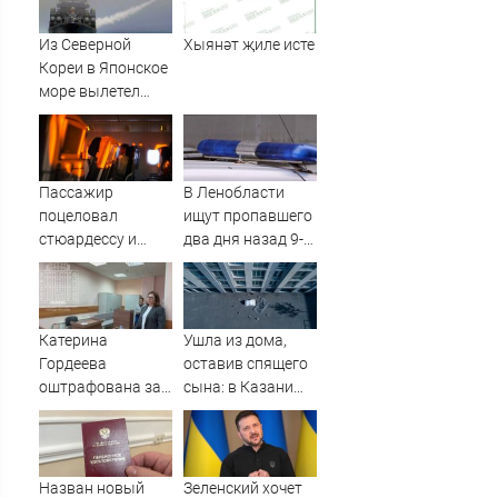
Из Северной
Хыянәт җиле исте
Кореи в Японское
море вылетел
неопознанный
снаряд
Пассажир
В Ленобласти
поцеловал
ищут пропавшего
стюардессу и
два дня назад 9-
попал под арест -
летнего мальчика
АБН 24
Катерина
Ушла из дома,
Гордеева
оставив спящего
оштрафована за
сына: в Казани
пропаганду ЛГБТ
мать пойдет под
в интернете -
суд за гибель
Новости на
малыша
Вести.ru
07/08/2026 –
Назван новый
Зеленский хочет