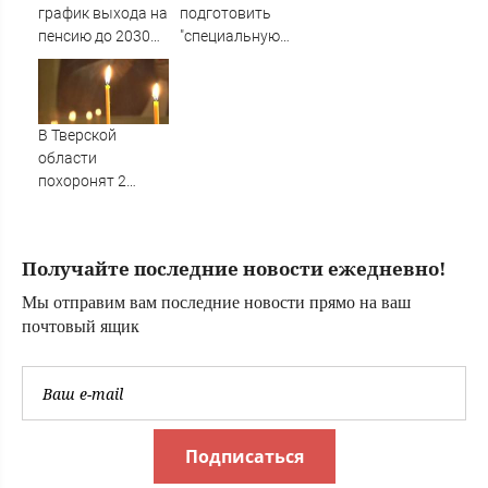
Новости
график выхода на
подготовить
пенсию до 2030
"специальную
года у женщин -
санкционную
реестр по году
операцию" против
рождения -
России - Новости
PrimaMedia.ru
на Вести.ru
В Тверской
области
похоронят 2
бойцов, погибших
на СВО
Получайте последние новости ежедневно!
Мы отправим вам последние новости прямо на ваш
почтовый ящик
Подписаться