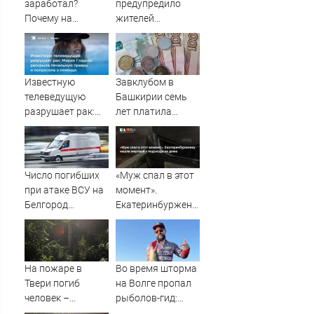
заработал?
предупредило
Почему на
жителей
Украине кратно
Подмосковья об
увеличилась
угрозе атаки
точность
дронов
попаданий по
Известную
Завклубом в
объектам ВСУ
телеведущую
Башкирии семь
разрушает рак:
лет платила
Мария Гладких
зарплату мужу-
раскрыла
прогульщику
печальную
правду и
Число погибших
«Муж спал в этот
попросила о
при атаке ВСУ на
момент».
помощи
Белгород
Екатеринбурженку
выросло до пяти
нашли мертвой у
подъезда ее дома
На пожаре в
Во время шторма
Твери погиб
на Волге пропал
человек –
рыболов-гид:
Новости Твери и
нужна помощь в